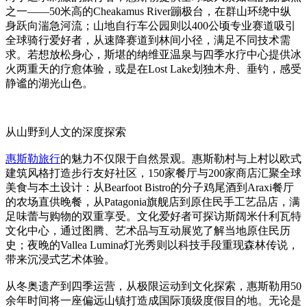
之一——50米高的Cheakamus River蹦极台，在群山环绕中纵
身跃向湍急河流；山地自行车公园则以400公顷专业赛道吸引
全球骑行爱好者，从速降赛道到林间小径，满足不同技术需
求。若想放松身心，斯堪的纳维亚温泉与四季水疗中心提供冰
火两重天的疗愈体验，或是在Lost Lake划独木舟、垂钓，感受
静谧的湖光山色。
从山野到人文的深度探索
惠斯勒旅行
的魅力不仅限于自然景观。惠斯勒村与上村以欧式
建筑风格打造步行友好社区，150家餐厅与200家商店汇聚全球
美食与本土设计：从Bearfoot Bistro的分子鸡尾酒到Araxi餐厅
的农场直供晚餐，从Patagonia旗舰店到原住民手工艺品店，满
足味蕾与购物的双重享受。文化爱好者可探访斯阔米什利瓦特
文化中心，通过图腾、艺术品与互动展览了解当地原住民历
史；夜晚的Vallea Lumina灯光秀则以科技手段重现森林传说，
带来沉浸式艺术体验。
从冬奥遗产到四季运营，从极限运动到文化探索，惠斯勒用50
余年时间将一座偏远山镇打造成国际顶级度假目的地。无论是