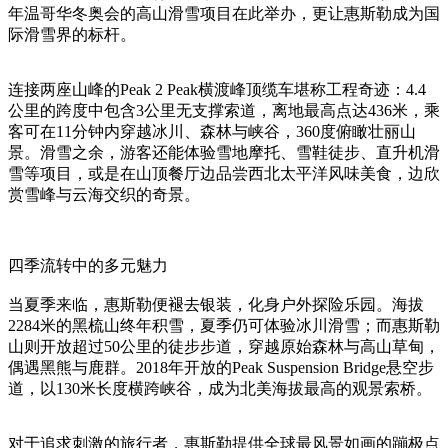
年温哥华冬奥会的高山滑雪项目在此举办，更让惠斯勒成为国
际滑雪界的标杆。
连接两座山峰的Peak 2 Peak横渡峰顶缆车堪称工程奇迹：4.4
公里的跨度中包含3公里无支撑索道，离地最高点达436米，乘
客可在11分钟内穿越冰川、森林与峡谷，360度俯瞰壮丽山
景。滑雪之余，游客还能体验雪地摩托、雪鞋徒步、直升机滑
雪等项目，或是在山顶餐厅边品尝西北太平洋风味美食，边欣
赏雪峰与云海交织的奇景。
四季流转中的多元魅力
当夏季来临，惠斯勒便褪去银装，化身户外探险乐园。海拔
2284米的黑梳山终年积雪，夏季仍可体验冰川滑雪；而惠斯勒
山则开放超过50公里的徒步步道，穿越原始森林与高山草甸，
偶遇黑熊与鹿群。2018年开放的Peak Suspension Bridge悬空步
道，以130米长度横跨峡谷，成为北美海拔最高的观景索桥。
对于追求刺激的旅行者，惠斯勒提供全球最风景如画的蹦极点