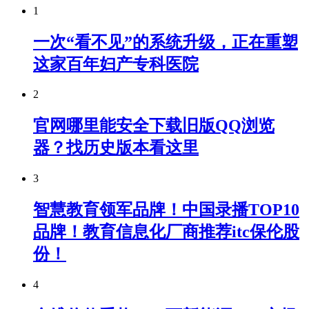
1
一次“看不见”的系统升级，正在重塑
这家百年妇产专科医院
2
官网哪里能安全下载旧版QQ浏览
器？找历史版本看这里
3
智慧教育领军品牌！中国录播TOP10
品牌！教育信息化厂商推荐itc保伦股
份！
4