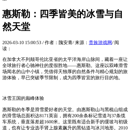
惠斯勒：四季皆美的冰雪与自
然天堂
2026-03-10 15:00:53
/
作者：隗安青
/
来源：
贵族游戏网
/
阅
读：
在加拿大不列颠哥伦比亚省的太平洋海岸山脉间，藏着一座让
全球旅行者心驰神往的度假胜地——惠斯勒。这座以双峰滑雪
场闻名的山中小镇，凭借得天独厚的自然条件与精心规划的旅
游体验，早已突破季节限制，成为四季皆宜的旅行目的地。
冰雪王国的巅峰体验
惠斯勒的冬季是滑雪爱好者的天堂。由惠斯勒山与黑梳山组成
的滑雪场总面积达8171英亩，拥有200余条标记雪道与37条缆
车系统，垂直落差超1600米。这里既有适合新手的缓坡与初级
道，也有让专业选手肾上腺素飙升的黑钻道与冰川地形。2010