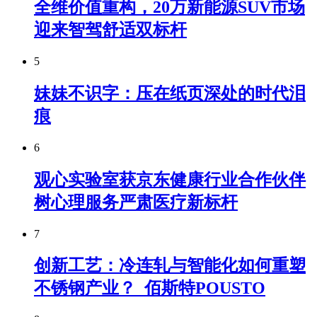
全维价值重构，20万新能源SUV市场
迎来智驾舒适双标杆
5
妹妹不识字：压在纸页深处的时代泪
痕
6
观心实验室获京东健康行业合作伙伴
树心理服务严肃医疗新标杆
7
创新工艺：冷连轧与智能化如何重塑
不锈钢产业？_佰斯特POUSTO