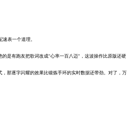
配速表一个道理。
最绝的是有跑友把歌词改成"心率一百八迈"，这波操作比原版还硬
式，那逐字闪耀的效果比锻炼手环的实时数据还带劲。对了，万