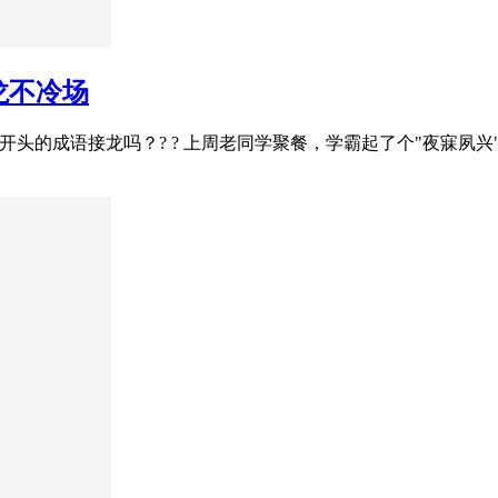
龙不冷场
不能寐"开头的成语接龙吗？? ? 上周老同学聚餐，学霸起了个"夜寐