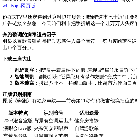
whatsapp网页版
你在KTV里断定遇到过这种抓狂场景：唱到"速率七十迈"正要
广告链接？别急，今天咱们利市把手拆解这一个让万万人头疼
奔跑歌词的病毒遗传因子
羽泉这首歌最狠的是把励志感注入每个音符，"努力奔跑梦在彼
出15个百分点。
下载三座大山
乱码刺客
：把"肩并着肩许下宿愿"表现成"肩並著肩許下
智能阉割
：副歌部分"随风飞翔有梦作翅膀"变成"
**"，
版本迷宫
：搜出八个不一样编曲版本，比超市方便面口胃
正版识别指南
原版《奔跑》有独家声纹——前奏第11秒有稍微吉他换把位
版本特点
识别暗号
适用途景
2003灌音室版
背景有空调运出声
健身房撸铁
演唱会Live版
夹杂受众跟唱声
自驾游歌单
车载混音版
引擎声融入节奏
高速公路飙车