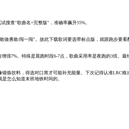
搜查"歌曲名+完整版"，准确率飙升55%。
/敢做勇敢/闯一闯"。故此下载歌词要选带标点版，就跟跑步要看
增强7%。特殊是晨跑时段6-7点，歌曲采用率是夜跑的3倍。
像锻炼饮料，得选对口胃才可能补充能量。下次记得认准LRC格
我是怎么知道末班地铁时间的。