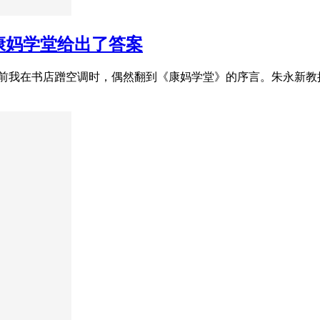
康妈学堂给出了答案
 三年前我在书店蹭空调时，偶然翻到《康妈学堂》的序言。朱永新