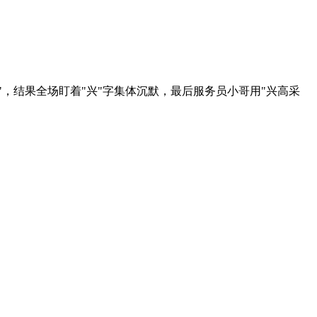
夙兴"，结果全场盯着"兴"字集体沉默，最后服务员小哥用"兴高采