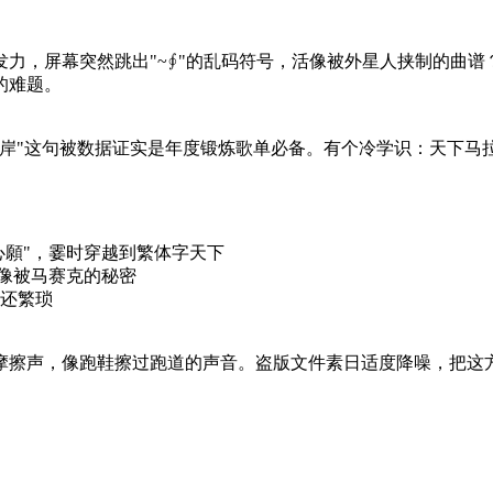
发力，屏幕突然跳出"~∮"的乱码符号，活像被外星人挟制的曲
的难题。
岸"这句被数据证实是年度锻炼歌单必备。有个冷学识：天下马拉
心願"，霎时穿越到繁体字天下
活像被马赛克的秘密
还繁琐
的摩擦声，像跑鞋擦过跑道的声音。盗版文件素日适度降噪，把这