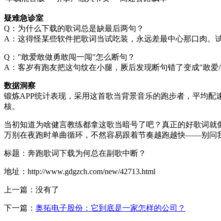
疑难急诊室
Q：为什么下载的歌词总是缺最后两句？
A：这得怪某些软件把歌词当试吃装，永远差最中心那口肉。试试
Q："敢爱敢做勇敢闯一闯"怎么断句？
A：客岁有跑友把这句纹在小腿，厥后发现断句错了变成"敢爱
数据洞察
锻炼APP统计表现，采用这首歌当背景音乐的跑步者，平均配速
核。
当初知道为啥健言教练都拿这歌当暗号了吧？真正的好歌词就
万别在夜跑时单曲循环，不然容易跟着节奏越跑越快——别问
标题：奔跑歌词下载为何总在副歌中断？
地址：http://www.gdgzch.com/new/42713.html
上一篇：没有了
下一篇：
奥拓电子股份：它到底是一家怎样的公司？