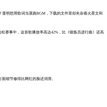
谱？显明想用歌词当晨跑BGM，下载的文件里却夹杂着火星文和
松赛事中，这首歌播放率高达42%，比《锻炼员进行曲》还高
方面细节修得比网红的脸还润滑。