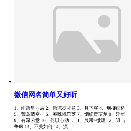
微信网名简单又好听
1、雨落星ぅ辰 2、微凉徒眸意 3、月下客 4、烟柳画桥
5、荒岛晴空╯ 6、舂唻埖巳落 7、烟织青萝梦 8、浮华
9、有深☉意 10、何以心动→ 11、晨曦÷微暖 12、谁与
争疯 13、不美如何 14、流