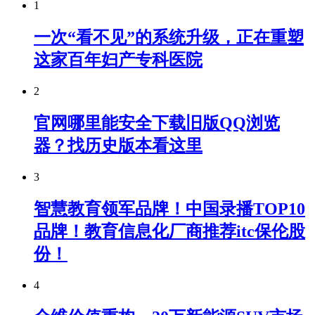
1
一次“看不见”的系统升级，正在重塑
这家百年妇产专科医院
2
官网哪里能安全下载旧版QQ浏览
器？找历史版本看这里
3
智慧教育领军品牌！中国录播TOP10
品牌！教育信息化厂商推荐itc保伦股
份！
4