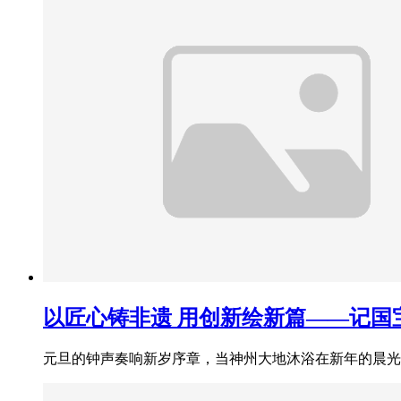
以匠心铸非遗 用创新绘新篇——记国
元旦的钟声奏响新岁序章，当神州大地沐浴在新年的晨光